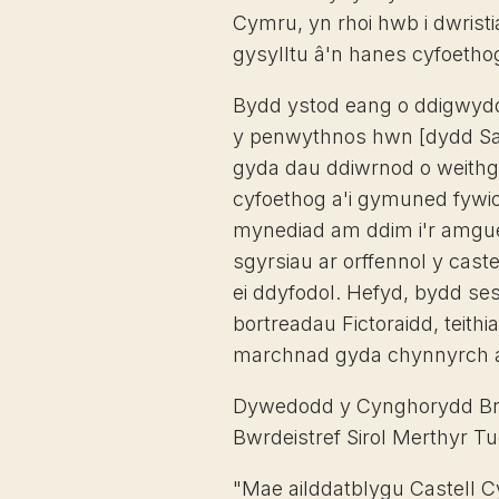
Cymru, yn rhoi hwb i dwristi
gysylltu â'n hanes cyfoetho
Bydd ystod eang o ddigwyd
y penwythnos hwn [dydd Sad
gyda dau ddiwrnod o weithg
cyfoethog a'i gymuned fywi
mynediad am ddim i'r amguedd
sgyrsiau ar orffennol y caste
ei ddyfodol. Hefyd, bydd se
bortreadau Fictoraidd, teith
marchnad gyda chynnyrch a 
Dywedodd y Cynghorydd Bre
Bwrdeistref Sirol Merthyr Tu
"Mae ailddatblygu Castell Cy