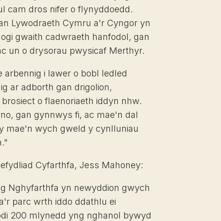
ul cam dros nifer o flynyddoedd.
gan Lywodraeth Cymru a'r Cyngor yn
luogi gwaith cadwraeth hanfodol, gan
c un o drysorau pwysicaf Merthyr.
e arbennig i lawer o bobl ledled
ig ar adborth gan drigolion,
rosiect o flaenoriaeth iddyn nhw.
 yno, gan gynnwys fi, ac mae'n dal
lly mae'n wych gweld y cynlluniau
."
efydliad Cyfarthfa, Jess Mahoney:
g Nghyfarthfa yn newyddion gwych
 a'r parc wrth iddo ddathlu ei
odi 200 mlynedd yng nghanol bywyd