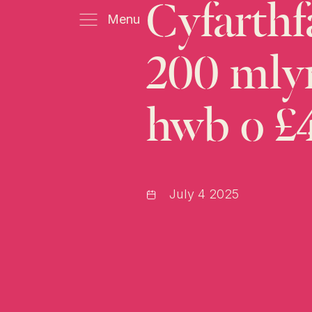
Cyfarthf
Menu
200
mly
hwb
o
£4
July 4 2025