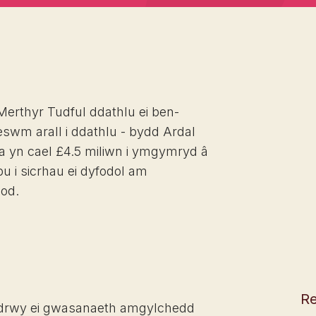
Merthyr Tudful ddathlu ei ben-
swm arall i ddathlu - bydd Ardal
fa yn cael £4.5 miliwn i ymgymryd â
u i sicrhau ei dyfodol am
od.
Re
drwy ei gwasanaeth amgylchedd