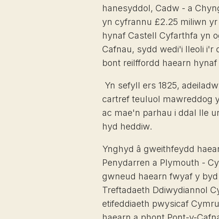
hanesyddol, Cadw - a Chyngo
yn cyfrannu £2.25 miliwn yr un
hynaf Castell Cyfarthfa yn 
Cafnau, sydd wedi'i lleoli i'
bont reilffordd haearn hynaf
Yn sefyll ers 1825, adeiladw
cartref teuluol mawreddog y
ac mae'n parhau i ddal lle
hyd heddiw.
Ynghyd â gweithfeydd haearn
Penydarren a Plymouth - Cyf
gwneud haearn fwyaf y byd
Treftadaeth Ddiwydiannol C
etifeddiaeth pwysicaf Cymru
haearn a phont Pont-y-Cafn