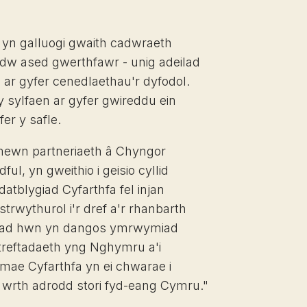
 yn galluogi gwaith cadwraeth
dw ased gwerthfawr - unig adeilad
 ar gyfer cenedlaethau'r dyfodol.
y sylfaen ar gyfer gwireddu ein
fer y safle.
 mewn partneriaeth â Chyngor
ul, yn gweithio i geisio cyllid
tblygiad Cyfarthfa fel injan
rwythurol i'r dref a'r rhanbarth
iad hwn yn dangos ymrwymiad
treftadaeth yng Nghymru a'i
 mae Cyfarthfa yn ei chwarae i
 wrth adrodd stori fyd-eang Cymru."