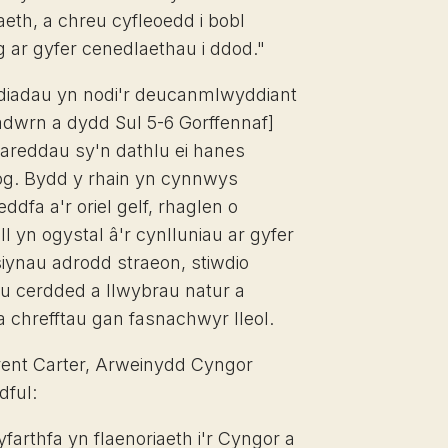
aeth, a chreu cyfleoedd i bobl
g ar gyfer cenedlaethau i ddod."
diadau yn nodi'r deucanmlwyddiant
wrn a dydd Sul 5-6 Gorffennaf]
areddau sy'n dathlu ei hanes
og. Bydd y rhain yn cynnwys
fa a'r oriel gelf, rhaglen o
ll yn ogystal â'r cynlluniau ar gyfer
siynau adrodd straeon, stiwdio
iau cerdded a llwybrau natur a
chrefftau gan fasnachwyr lleol.
nt Carter, Arweinydd Cyngor
dful:
farthfa yn flaenoriaeth i'r Cyngor a