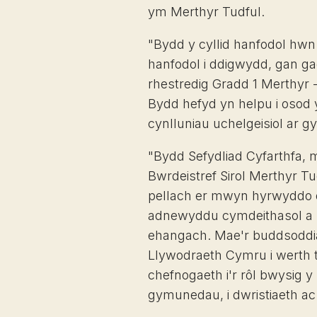
ym Merthyr Tudful.
"Bydd y cyllid hanfodol hwn
hanfodol i ddigwydd, gan ga
rhestredig Gradd 1 Merthyr -
Bydd hefyd yn helpu i osod 
cynlluniau uchelgeisiol ar gy
"Bydd Sefydliad Cyfarthfa,
Bwrdeistref Sirol Merthyr Tudf
pellach er mwyn hyrwyddo da
adnewyddu cymdeithasol a st
ehangach. Mae'r buddsodd
Llywodraeth Cymru i werth 
chefnogaeth i'r rôl bwysig y
gymunedau, i dwristiaeth ac