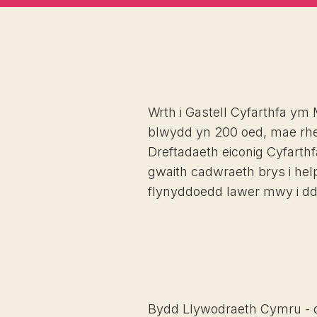
Wrth i Gastell Cyfarthfa ym 
blwydd yn 200 oed, mae rhe
Dreftadaeth eiconig Cyfarth
gwaith cadwraeth brys i help
flynyddoedd lawer mwy i dd
Bydd Llywodraeth Cymru - 