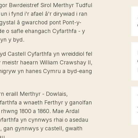
r Bwrdeistref Sirol Merthyr Tudful
 i fynd i'r afael â'r dirywiad i ran
ogystal â gwarchod pont Pont-y-
r de o safle ehangach Cyfarthfa - y
 yn y byd.
yd Castell Cyfarthfa yn wreiddiol fel
 meistr haearn William Crawshay II,
 unigryw yn hanes Cymru a byd-eang
 eraill Merthyr - Dowlais,
arthfa a wnaeth Ferthyr y ganolfan
 rhwng 1800 a 1860. Mae Ardal
yfarthfa yn cynnwys rhai o asedau
, gan gynnwys y castell, gwaith
au.