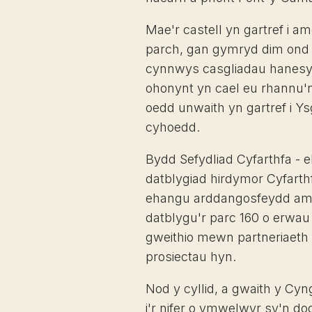
Mae'r castell yn gartref i a
parch, gan gymryd dim ond 
cynnwys casgliadau hanesyd
ohonynt yn cael eu rhannu'n
oedd unwaith yn gartref i Ys
cyhoedd.
Bydd Sefydliad Cyfarthfa - 
datblygiad hirdymor Cyfarthf
ehangu arddangosfeydd amgu
datblygu'r parc 160 o erwau 
gweithio mewn partneriaeth 
prosiectau hyn.
Nod y cyllid, a gwaith y Cyn
i'r nifer o ymwelwyr sy'n dod 