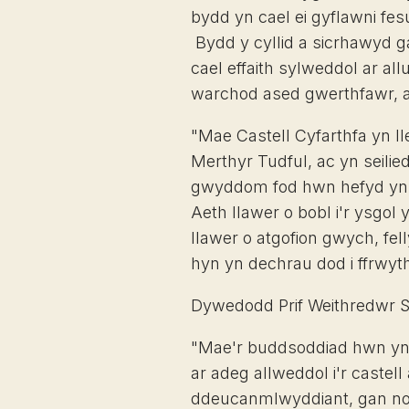
bydd yn cael ei gyflawni fes
Bydd y cyllid a sicrhawyd 
cael effaith sylweddol ar al
warchod ased gwerthfawr, a
"Mae Castell Cyfarthfa yn ll
Merthyr Tudful, ac yn seilied
gwyddom fod hwn hefyd yn b
Aeth llawer o bobl i'r ysgol
llawer o atgofion gwych, fe
hyn yn dechrau dod i ffrwyth
Dywedodd Prif Weithredwr S
"Mae'r buddsoddiad hwn yn
ar adeg allweddol i'r castell
ddeucanmlwyddiant, gan n