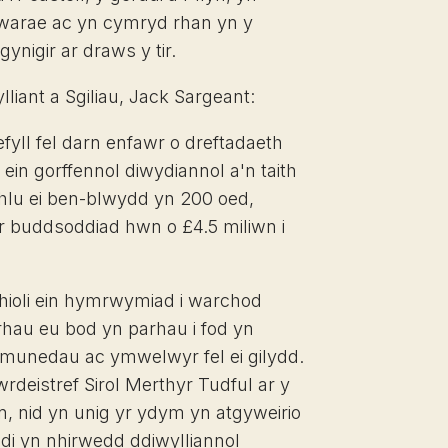
warae ac yn cymryd rhan yn y
nigir ar draws y tir.
iant a Sgiliau, Jack Sargeant:
fyll fel darn enfawr o dreftadaeth
in gorffennol diwydiannol a'n taith
thlu ei ben-blwydd yn 200 oed,
r buddsoddiad hwn o £4.5 miliwn i
hioli ein hymrwymiad i warchod
rhau eu bod yn parhau i fod yn
ymunedau ac ymwelwyr fel ei gilydd.
deistref Sirol Merthyr Tudful ar y
, nid yn unig yr ydym yn atgyweirio
di yn nhirwedd ddiwylliannol