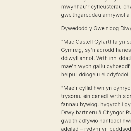
mwynhau'r cyfleusterau ch
gweithgareddau amrywiol a gy
Dywedodd y Gweinidog Diwyll
"Mae Castell Cyfarthfa yn se
Gymreig, sy'n adrodd hanes e
ddiwylliannol. Wrth inni dda
mae'n wych gallu cyhoeddi'
helpu i ddiogelu ei ddyfodol.
"Mae'r cyllid hwn yn cynryc
trysorau ein cenedl wrth sic
fannau bywiog, hygyrch i g
Drwy bartneru â Chyngor Bwr
gwaith adfywio hanfodol hwn
adeilad – rydym yn buddsod