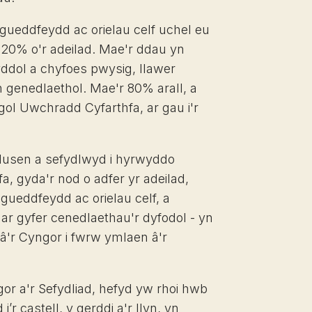
mgueddfeydd ac orielau celf uchel eu
20% o'r adeilad. Mae'r ddau yn
dol a chyfoes pwysig, llawer
 genedlaethol. Mae'r 80% arall, a
gol Uwchradd Cyfarthfa, ar gau i'r
elusen a sefydlwyd i hyrwyddo
a, gyda'r nod o adfer yr adeilad,
eddfeydd ac orielau celf, a
ar gyfer cenedlaethau'r dyfodol - yn
â'r Cyngor i fwrw ymlaen â'r
gor a'r Sefydliad, hefyd yw rhoi hwb
i’r castell, y gerddi a'r llyn, yn