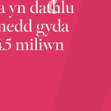
a
yn
dathlu
nedd
gyda
.5
miliwn